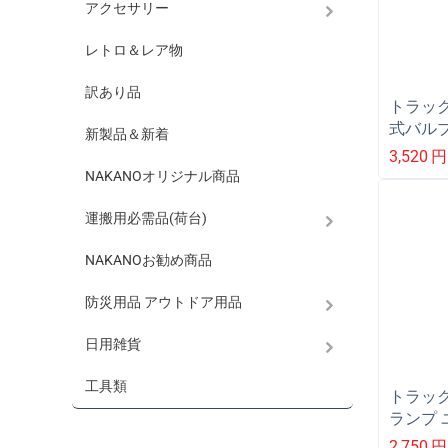
アクセサリー
レトロ＆レア物
訳あり品
トラック
式バルブ
新製品＆新着
に LC-0
3,520
円
NAKANOオリジナル商品
運搬用必需品(荷台)
NAKANOお勧め商品
防災用品 アウトドア用品
日用雑貨
工具類
トラック
ランプ
12/2
2,750
円