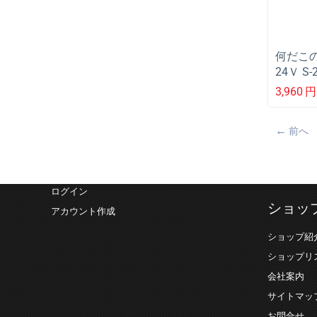
何だこの
24Ｖ 
ンプや
3,960
円
前へ
ログイン
ショッ
アカウント作成
ショップ紹
ショップリ
会社案内
サイトマッ
お問合せ