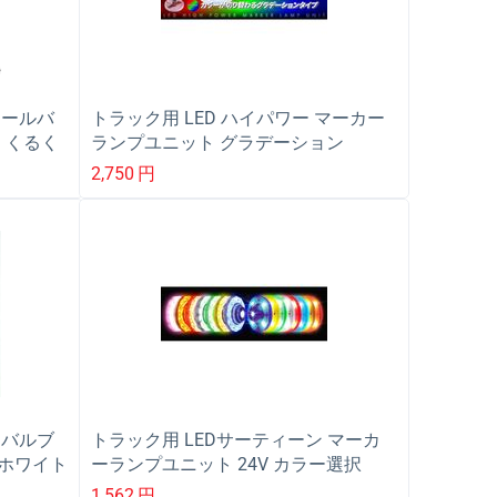
テールバ
トラック用 LED ハイパワー マーカー
用 くるく
ランプユニット グラデーション
12/24V共用 626710
2,750
円
Dバルブ
トラック用 LEDサーティーン マーカ
用 ホワイト
ーランプユニット 24V カラー選択
1,562
円