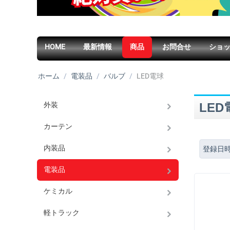
HOME
最新情報
商品
お問合せ
ショ
ホーム
/
電装品
/
バルブ
/
LED電球
外装
LED
カーテン
内装品
登録日
電装品
ケミカル
軽トラック