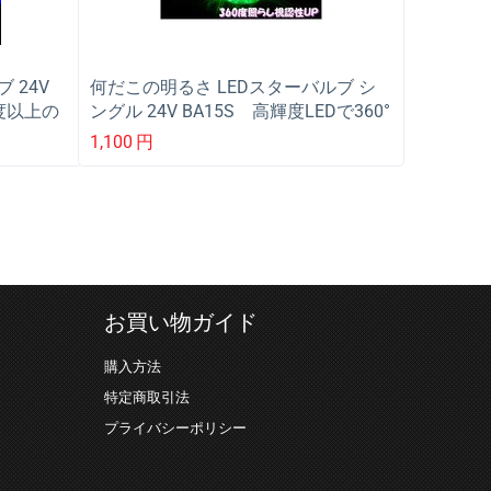
ブ 24V
何だこの明るさ LEDスターバルブ シ
0度以上の
ングル 24V BA15S 高輝度LEDで360°
 トラッ
照らし視認性抜群（グリーン）
1,100
円
お買い物ガイド
購入方法
特定商取引法
プライバシーポリシー