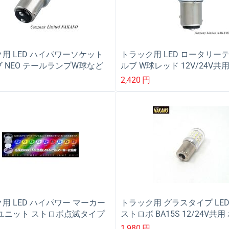
用 LED ハイパワーソケット
トラック用 LED ロータリー
 NEO テールランプW球など
ルブ W球レッド 12V/24V共
1
る回る 628770
2,420
円
用 LED ハイパワー マーカー
トラック用 グラスタイプ LE
 ユニット ストロボ点滅タイプ
ストロボ BA15S 12/24V共
ES-179
4V共用 カラー選択
1,980
円