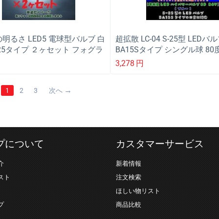
明るさ LED5 電球型バルブ 白
超拡散 LC-04 S-25型 LEDバル
S-25タイプ ２ヶセット フォグラ
BA15Sタイプ シングル球 8
バックランプ等に
超拡散LEDバルブなどに最適
3,278
円
ク用車幅灯バルブ
1
2
3
次へ
プについて
カスタマーサービス
介
新着情報
スト
注文検索
ほしい物リスト
プ
商品比較