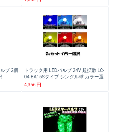
ルブ 2個
トラック用 LEDバルブ 24V 超拡散 LC-
択
04 BA15Sタイプ シングル球 カラー選
能搭載
択 2ヶセット
4,356
円