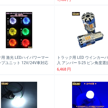
用 激光 LEDハイパワーマー
トラック用 LED ウインカーバ
プユニット 12V/24V車対応
入 アンバー S-25 ピン角度選
12/24V共用 ハイフラ防止機
6,468
円