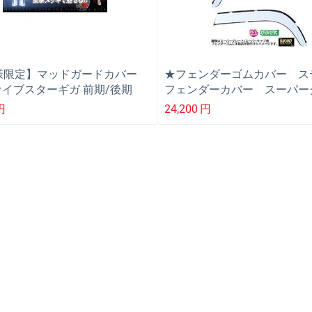
様限定】マッドガードカバー
★フェンダーゴムカバー ス
ファイブスターギガ 前期/後期
フェンダーカバー スーパー
ト/ブルーテックスーパーグ
円
24,200
円
（スーパーキャブ車用）