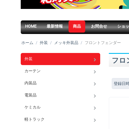
HOME
最新情報
商品
お問合せ
ショ
ホーム
/
外装
/
メッキ外装品
/
フロントフェンダー
外装
フロ
カーテン
内装品
登録日
電装品
ケミカル
軽トラック