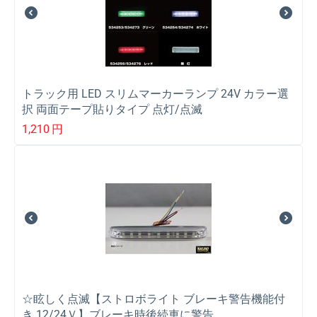
トラック用 LED スリムマーカーランプ 24V カラー選
択 両面テープ貼りタイプ 点灯/点滅
1,210
円
☆眩しく点滅【ストロボライト ブレーキ警告機能付
き 12/24Ｖ】ブレーキ時後続車に警告