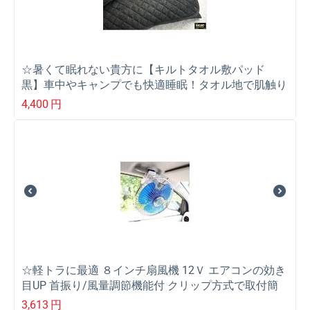
☆暑くて眠れない貴方に【キルトタオル敷パッド
黒】車中やキャンプでも快適睡眠！タオル地で肌触り
抜群
4,400
円
☆軽トラに最適 ８インチ扇風機 12Ｖ エアコンの効き
目UP 首振り/風量調節機能付 クリップ方式で取付簡
単
3,613
円