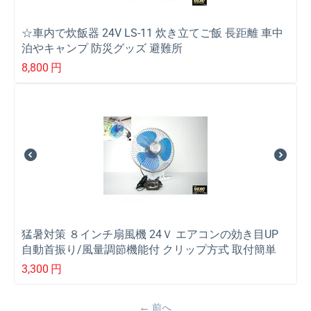
☆車内で炊飯器 24V LS-11 炊き立てご飯 長距離 車中
泊やキャンプ 防災グッズ 避難所
8,800
円
猛暑対策 ８インチ扇風機 24Ｖ エアコンの効き目UP
自動首振り/風量調節機能付 クリップ方式 取付簡単
強風 涼しい風 すぐ冷える 暑い車内
3,300
円
前へ