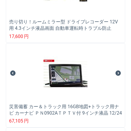
売り切り！ルームミラー型 ドライブレコーダー 12V
用 4.3インチ液晶画面 自動車運転時トラブル防止
17,600
円
災害備蓄 カー＆トラック用 16GB地図+トラック用ナ
ビ カーナビ ＰＮ0902AＴＰＴＶ付 9インチ液晶 12/24
Ｖ共用 フルセグＴＶ付
67,105
円