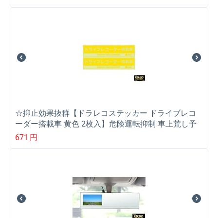
☆抑止効果抜群【ドラレコステッカー ドライブレコ
ーダー搭載車 黄色 2枚入】危険運転抑制 車上荒し予
防対策
671
円