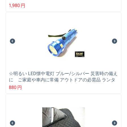
1,980
円
☆明るい LED懐中電灯 ブルー/シルバー 災害時の備え
に ご家庭や車内に常備 アウトドアの必需品 ランタ
ン代わり
880
円