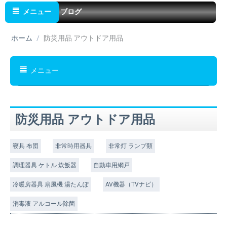
メニュー
ブログ
ホーム
/
防災用品 アウトドア用品
メニュー
防災用品 アウトドア用品
寝具 布団
非常時用器具
非常灯 ランプ類
調理器具 ケトル 炊飯器
自動車用網戸
冷暖房器具 扇風機 湯たんぽ
AV機器（TVナビ）
消毒液 アルコール除菌