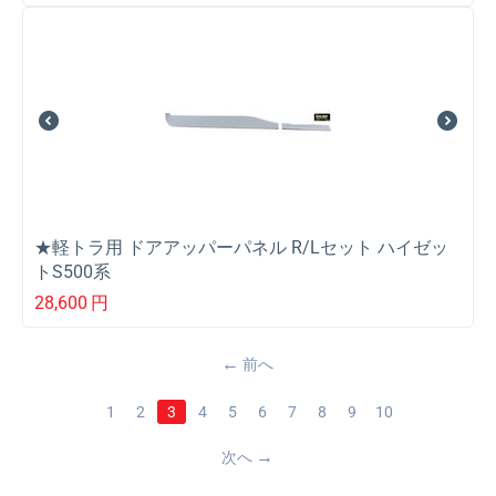
★軽トラ用 ドアアッパーパネル R/Lセット ハイゼッ
トS500系
28,600
円
前へ
1
2
3
4
5
6
7
8
9
10
次へ