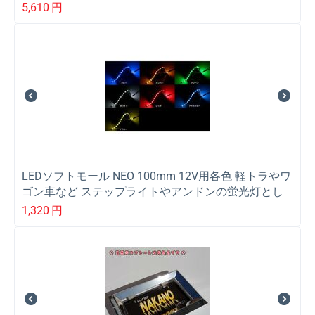
5,610
円
LEDソフトモール NEO 100mm 12V用各色 軽トラやワ
ゴン車など ステップライトやアンドンの蛍光灯とし
て
1,320
円