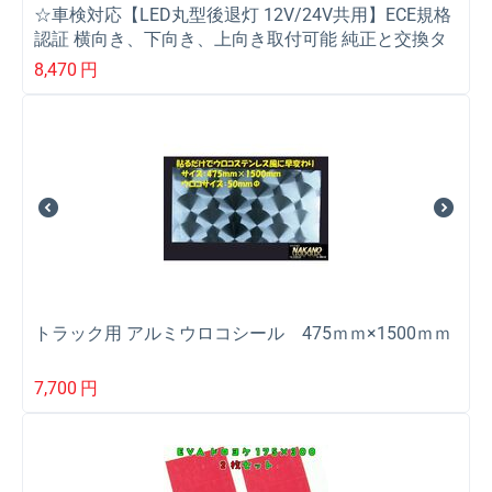
☆車検対応【LED丸型後退灯 12V/24V共用】ECE規格
認証 横向き、下向き、上向き取付可能 純正と交換タ
イプ【バックランプ VS-L141VW+VS-L3D】
8,470
円
トラック用 アルミウロコシール 475ｍｍ×1500ｍｍ
7,700
円