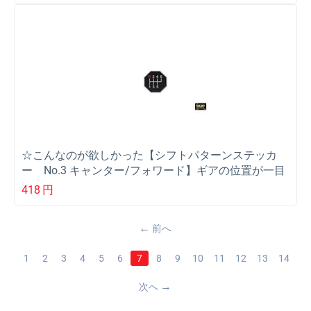
☆こんなのが欲しかった【シフトパターンステッカ
ー No.3 キャンター/フォワード】ギアの位置が一目
で分かる
418
円
前へ
1
2
3
4
5
6
7
8
9
10
11
12
13
14
次へ