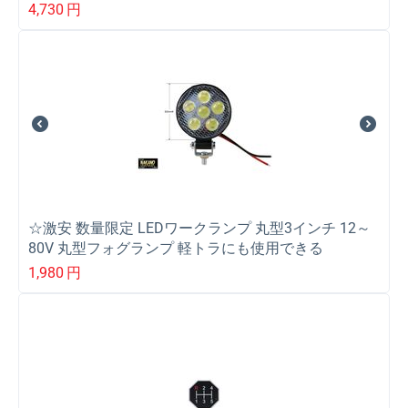
最適！
4,730
円
☆激安 数量限定 LEDワークランプ 丸型3インチ 12～
80V 丸型フォグランプ 軽トラにも使用できる
1,980
円