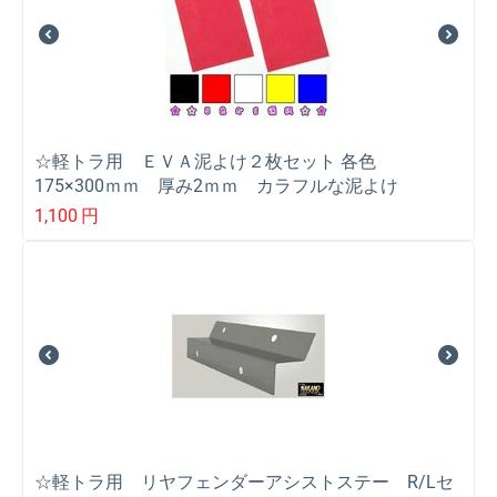
☆軽トラ用 ＥＶＡ泥よけ２枚セット 各色
175×300ｍｍ 厚み2ｍｍ カラフルな泥よけ
1,100
円
☆軽トラ用 リヤフェンダーアシストステー R/Lセ