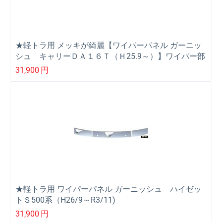
★軽トラ用 メッキが綺麗【ワイパーパネル ガーニッ
シュ キャリーＤＡ１６Ｔ（Ｈ25.9～）】ワイパー部
カバー カッコイイ デコトラ
31,900
円
★軽トラ用 ワイパーパネル ガーニッシュ ハイゼッ
トＳ500系（H26/9～R3/11)
31,900
円