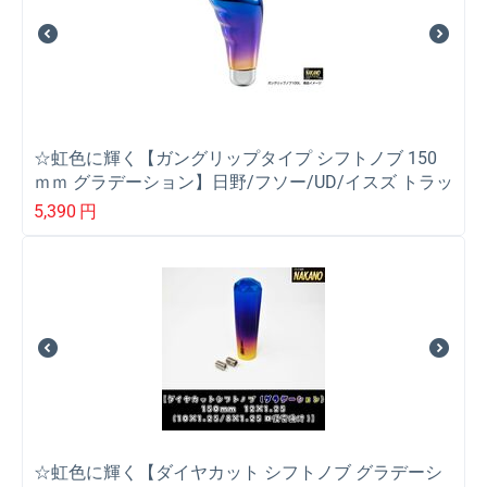
☆虹色に輝く【ガングリップタイプ シフトノブ 150
ｍｍ グラデーション】日野/フソー/UD/イスズ トラッ
ク用シフトノブ
5,390
円
☆虹色に輝く【ダイヤカット シフトノブ グラデーシ