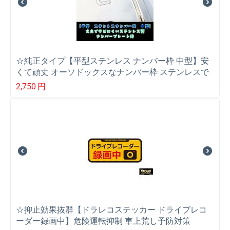
☆純正タイプ【平型ステンレス ナンバー枠 中型】安
くて頑丈 オーソドックスなナンバー枠 ステンレスで
錆びにくい ナンバープレートの保護
2,750
円
☆抑止効果抜群【ドラレコステッカー ドライブレコ
ーダー録画中】危険運転抑制 車上荒し予防対策