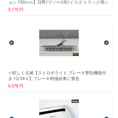
ョン 150ｍｍ】日野/フソー/UD/イスズ トラック用シ
フトノブ
5,170
円
☆眩しく点滅【ストロボライト ブレーキ警告機能付
き 12/24Ｖ】ブレーキ時後続車に警告
6,578
円