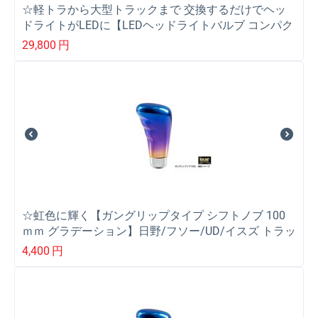
☆軽トラから大型トラックまで 交換するだけでヘッ
ドライトがLEDに【LEDヘッドライトバルブ コンパク
ト 6500K H4 12V/24V 共用 141HLB】 激光！優れ物
29,800
円
☆虹色に輝く【ガングリップタイプ シフトノブ 100
ｍｍ グラデーション】日野/フソー/UD/イスズ トラッ
ク用シフトノブ
4,400
円