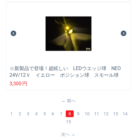
☆新製品で登場！超眩しい LEDウエッジ球 NEO
24V/12Ｖ イエロー ポジション球 スモール球
3,300
円
前へ
1
2
3
4
5
6
7
8
9
10
11
12
13
14
15
次へ