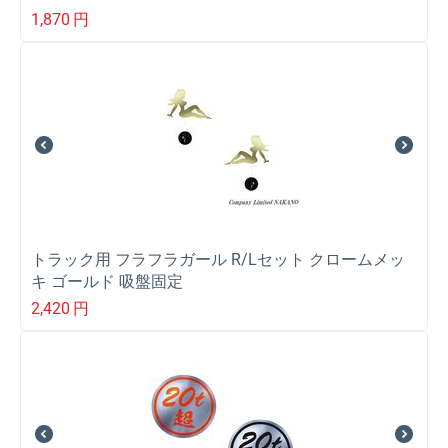
固定 592096
1,870
円
トラック用 フラフラガール R/Lセット クロームメッ
キ ゴールド 吸盤固定
2,420
円