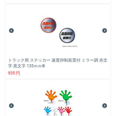
トラック用 ステッカー 速度抑制装置付 ミラー調 赤文
字 黒文字 135ｍｍΦ
935
円