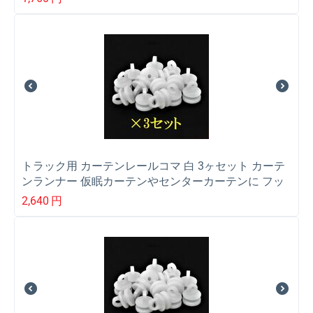
トラック用 カーテンレールコマ 白 3ヶセット カーテ
ンランナー 仮眠カーテンやセンターカーテンに フッ
クかけ
2,640
円