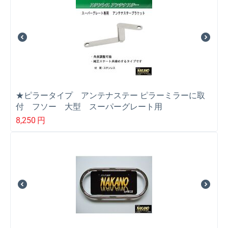
★ピラータイプ アンテナステー ピラーミラーに取
付 フソー 大型 スーパーグレート用
8,250
円