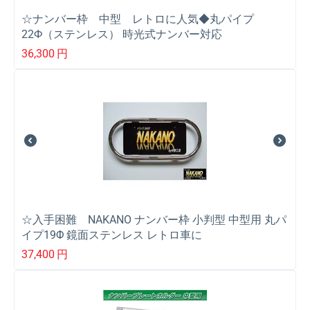
☆ナンバー枠 中型 レトロに人気◆丸パイプ
22Ф（ステンレス） 時光式ナンバー対応
36,300
円
☆入手困難 NAKANO ナンバー枠 小判型 中型用 丸パ
イプ19Φ 鏡面ステンレス レトロ車に
37,400
円