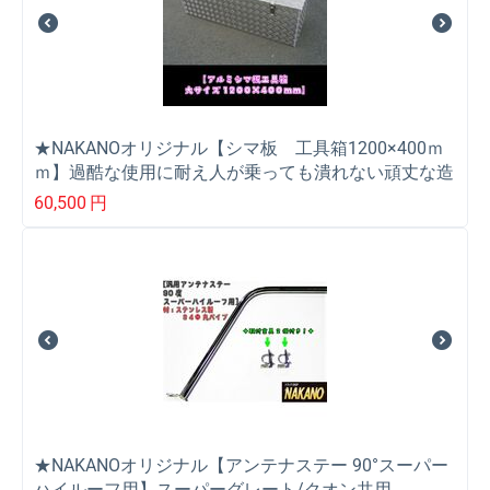
★NAKANOオリジナル【シマ板 工具箱1200×400ｍ
ｍ】過酷な使用に耐え人が乗っても潰れない頑丈な造
り
60,500
円
★NAKANOオリジナル【アンテナステー 90°スーパー
ハイルーフ用】スーパーグレート/クオン共用