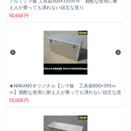
アルミシマ板 工具箱500×335ｍｍ 過酷な使用に耐
え人が乗っても潰れない頑丈な造り
50,600
円
★NAKANOオリジナル【シマ板 工具箱800×395ｍ
ｍ】過酷な使用に耐え人が乗っても潰れない頑丈な造
り
55,000
円