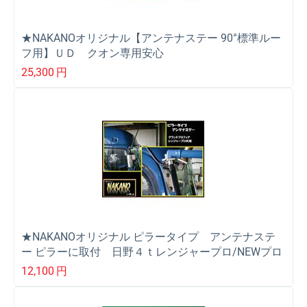
★NAKANOオリジナル【アンテナステー 90°標準ルー
フ用】ＵＤ クオン専用安心
25,300
円
★NAKANOオリジナル ピラータイプ アンテナステ
ー ピラーに取付 日野４ｔレンジャープロ/NEWプロ
フィア
12,100
円