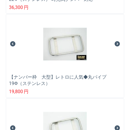
36,300
円
【ナンバー枠 大型】レトロに人気◆丸パイプ
19Ф（ステンレス）
19,800
円