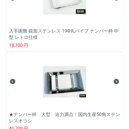
入手困難 鏡面ステンレス 19Φ丸パイプ ナンバー枠 中
型 レトロ仕様
18,700
円
★ナンバー枠 大型 迫力満点！国内生産50角ステン
レスオコシ
40,700
円