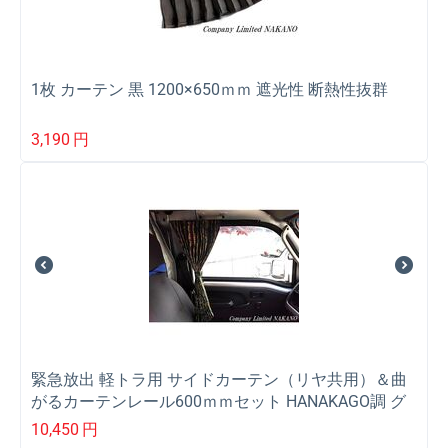
1枚 カーテン 黒 1200×650ｍｍ 遮光性 断熱性抜群
3,190
円
緊急放出 軽トラ用 サイドカーテン（リヤ共用）＆曲
がるカーテンレール600ｍｍセット HANAKAGO調 グ
リーン
10,450
円