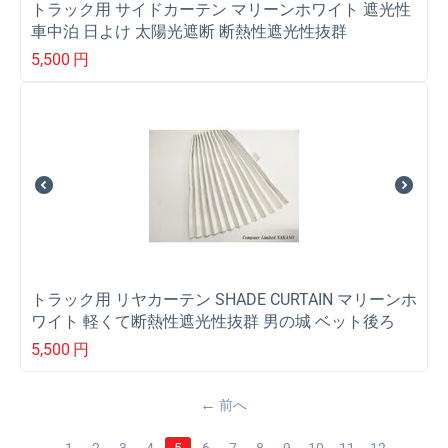
トラック用 サイドカーテン マリーンホワイト 遮光性
車中泊 日よけ 太陽光遮断 断熱性遮光性抜群
5,500
円
トラック用 リヤカーテン SHADE CURTAIN マリーンホ
ワイト 軽くて断熱性遮光性抜群 男の城 ベット後ろ
5,500
円
前へ
1
2
3
4
5
6
7
8
9
10
11
12