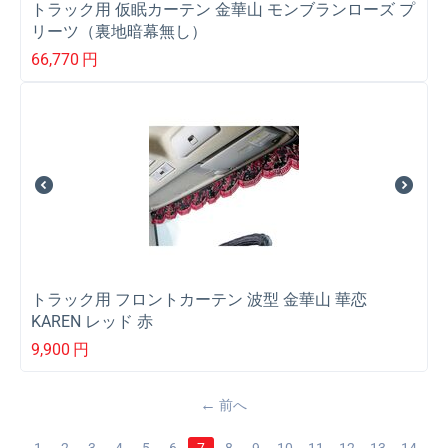
トラック用 仮眠カーテン 金華山 モンブランローズ プ
リーツ（裏地暗幕無し）
66,770
円
トラック用 フロントカーテン 波型 金華山 華恋
KAREN レッド 赤
9,900
円
前へ
1
2
3
4
5
6
7
8
9
10
11
12
13
14