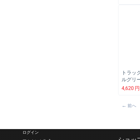
587175
トラック
ルグリー
LM/2HS
4,620
円
前へ
ログイン
ショッ