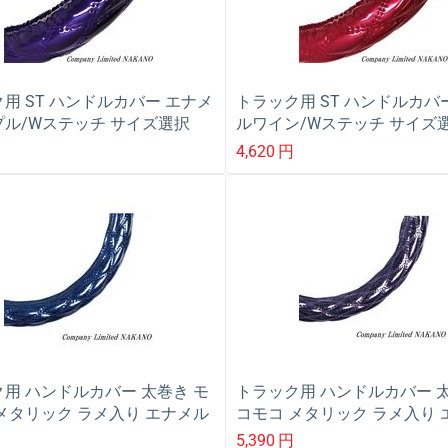
用 ST ハンドルカバー エナメ
トラック用 ST ハンドルカバ
ル/Wステッチ サイズ選択
ルワイン/Wステッチ サイズ
/2L
LM/2HS/2L
4,620
円
用 ハンドルカバー 太巻き モ
トラック用 ハンドルカバー 太
メタリック ラメ入り エナメル
コモコ メタリック ラメ入り 
ステッチ 2LS 45〜46cm
パープル/Wステッチ 2LS 45〜
5,390
円