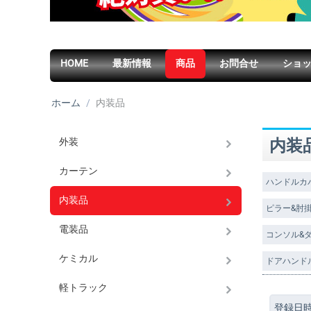
HOME
最新情報
商品
お問合せ
ショ
ホーム
/
内装品
外装
内装
カーテン
ハンドルカ
内装品
ピラー&肘
電装品
コンソル&
ケミカル
ドアハンド
軽トラック
登録日