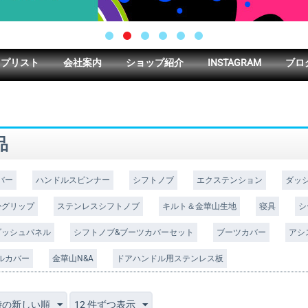
ップリスト
会社案内
ショップ紹介
INSTAGRAM
ブロ
品
バー
ハンドルスピンナー
シフトノブ
エクステンション
ダッ
掛グリップ
ステンレスシフトノブ
キルト＆金華山生地
寝具
シ
ダッシュパネル
シフトノブ&ブーツカバーセット
ブーツカバー
アシ
ルカバー
金華山N&A
ドアハンドル用ステンレス板
時の新しい順
12 件ずつ表示