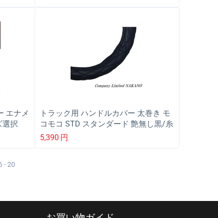
587177
ー エナメ
トラック用 ハンドルカバー 太巻き モ
ズ選択
コモコ STD スタンダード 艶無し黒/糸
黒 2LS 45〜46cm 587152
5,390
円
6 - 20
お買い物ガイド