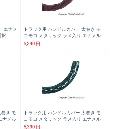
ー エナメ
トラック用 ハンドルカバー 太巻き モ
選択
コモコ メタリック ラメ入り エナメル
ワインレッド/Wステッチ 2LS 45〜
5,390
円
46cm 587178
巻き モ
トラック用 ハンドルカバー 太巻き モ
エナメル
コモコ メタリック ラメ入り エナメル
46cm
グリーン/Wステッチ 2LS 45〜46cm
5,390
円