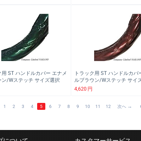
587176
用 ST ハンドルカバー エナメ
トラック用 ST ハンドルカバ
ン/Wステッチ サイズ選択
ルブラウン/Wステッチ サイ
/2L
LM/2HS/2L
4,620
円
1
2
3
4
5
6
7
8
9
10
11
12
次へ
プについて
カスタマーサービス