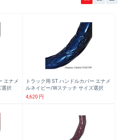
ー エナメ
トラック用 ST ハンドルカバー エナメ
ズ選択
ルネイビー/Wステッチ サイズ選択
LM/2HS/2L
4,620
円