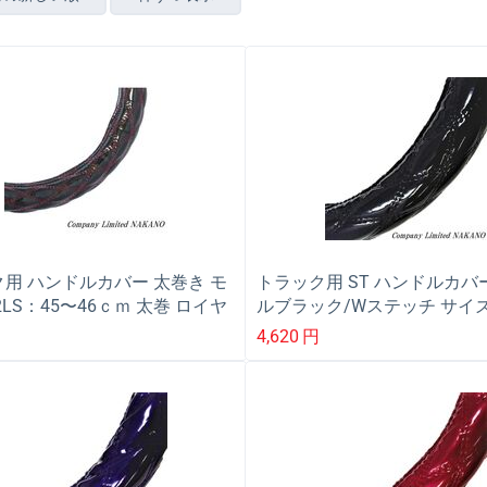
用 ハンドルカバー 太巻き モ
トラック用 ST ハンドルカバ
2LS：45〜46ｃｍ 太巻 ロイヤ
ルブラック/Wステッチ サイ
LM/2HS/2L
ク/糸赤 587162
4,620
円