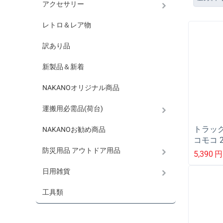
アクセサリー
レトロ＆レア物
訳あり品
新製品＆新着
NAKANOオリジナル商品
運搬用必需品(荷台)
トラック
NAKANOお勧め商品
コモコ 
防災用品 アウトドア用品
ルブラッ
5,390
円
日用雑貨
工具類