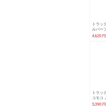
トラック
ルパープ
LM/2HS
4,620
円
トラック
コモコ 
ブルー/W
5,390
円