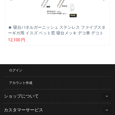
★ 寝台パネルガーニッシュ ステンレス ファイブスタ
ーギガ用 イスズ ベット窓 寝台メッキ デコ車 デコト
ラ
12,100
円
ログイン
アカウント作成
ショップについて
カスタマーサービス