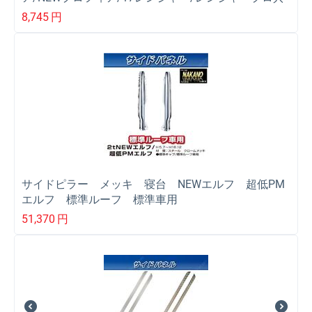
用
8,745
円
サイドピラー メッキ 寝台 NEWエルフ 超低PM
エルフ 標準ルーフ 標準車用
51,370
円