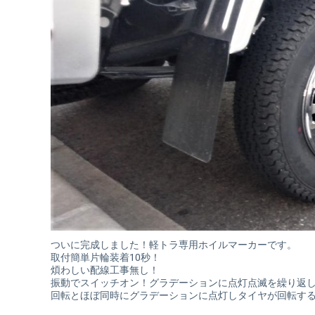
ついに完成しました！軽トラ専用ホイルマーカーです。
取付簡単片輪装着10秒！
煩わしい配線工事無し！
振動でスイッチオン！グラデーションに点灯点滅を繰り返
回転とほぼ同時にグラデーションに点灯しタイヤが回転するこ