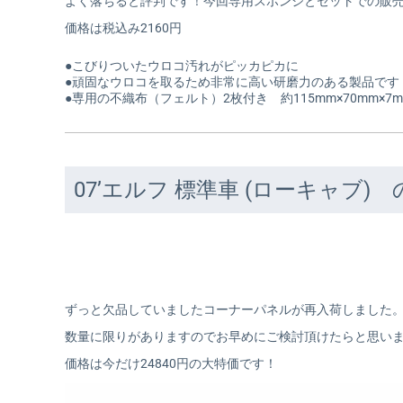
よく落ちると評判です！今回専用スポンジとセットでの販
価格は税込み2160円
●こびりついたウロコ汚れがピッカピカに
●頑固なウロコを取るため非常に高い研磨力のある製品です
●専用の不織布（フェルト）2枚付き 約115mm×70mm×7m.
07’エルフ 標準車 (ローキャブ
ずっと欠品していましたコーナーパネルが再入荷しました
数量に限りがありますのでお早めにご検討頂けたらと思い
価格は今だけ24840円の大特価です！