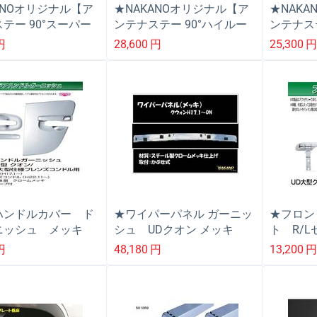
ANOオリジナル【ア
★NAKANOオリジナル【ア
★NAK
テー 90°スーパー
ンテナステー 90°ハイルー
ンテナス
ーフ用】スーパーグ
フ用】ＵＤ クオン専用安
フ用】Ｕ
円
28,600
円
25,300
/クオン共用
心
心
ハンドルカバー ド
★ワイパーパネル ガーニッ
★フロン
ニッシュ メッキ
シュ UDクオン メッキ
ト R/
(572194)
/4ｔフレンズコンド
用 UD
円
48,180
円
13,200
産UD