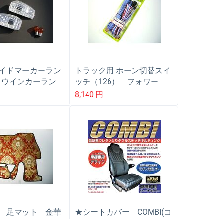
イドマーカーラン
トラック用 ホーン切替スイ
) ウインカーラン
ッチ（126） フォワー
ＵＤ クオン
ド・ビックサム・クオン・
8,140
円
コンドル
 足マット 金華
★シートカバー COMBI(コ