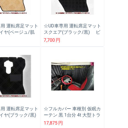
専用 運転席足マット
☆UD車専用 運転席足マット
イヤ(ベージュ/肌
スクエア(ブラック/黒) ビ
ックサム/パーフェ
ックサム/パーフェクトクオ
7,700
円
ン/ファイン/フレ
ン/ファイン/フレンズ/コン
ンドル/アトラス
ドル/アトラス
専用 運転席足マット
☆フルカバー 車種別 仮眠カ
イヤ(ブラック/黒)
ーテン 黒 1台分 4t 大型トラ
ム/パーフェクト
ック用
17,875
円
ファイン/フレンズ/