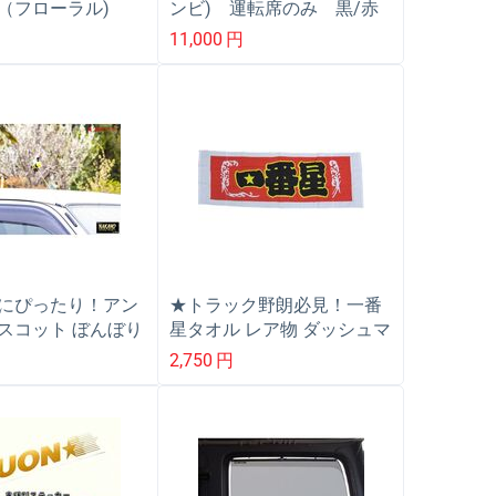
（フローラル)
ンビ) 運転席のみ 黒/赤
アマット UDクオ
糸 車種専用
円
11,000
円
にぴったり！アン
★トラック野朗必見！一番
スコット ぼんぼり
星タオル レア物 ダッシュマ
車 デコバン デコ車
ット イベント 旧車 デコバ
2,750
円
ン