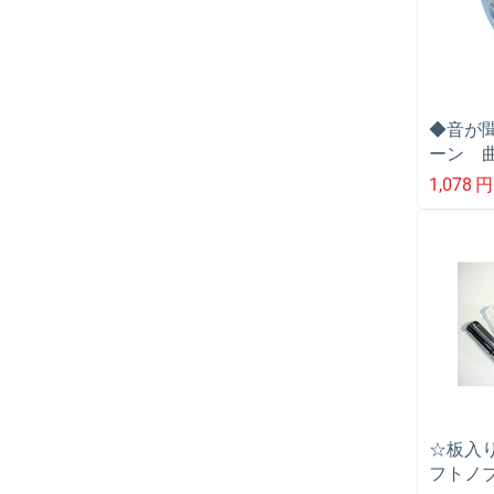
◆音が
ーン 
ロ デ
1,078
円
リ ミ
要 ク
☆板入り
フトノブ 