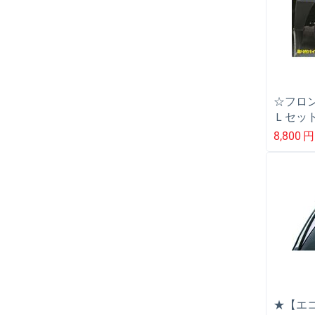
☆フロン
Ｌセット
キ ギガ
8,800
円
Ｇプロ
★【エコ