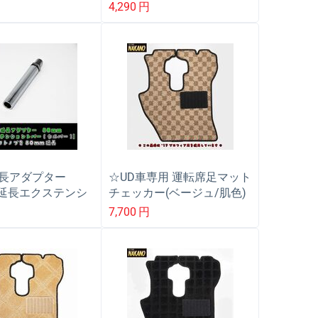
10×1.25/12×1.25/12×1.75
5/12×1.25 トラック
4,290
円
トラックほぼ全車対応
対応
延長アダプター
☆UD車専用 運転席足マット
 延長エクステンシ
チェッカー(ベージュ/肌色)
ー クロームメッキ
ビックサム/パーフェクト
7,700
円
ブを延長するエク
クオン/ファイン/フレンズ/
ション
コンドル/アトラス
12×1.25/12×1.75