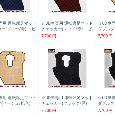
専用 運転席足マット
☆UD車専用 運転席足マット
☆UD車
ー(ブルー/青) ビ
チェッカー(レッド/赤) ビ
ダブルダ
ム/パーフェクトクオ
ックサム/パーフェクトクオ
色) ビ
7,700
円
7,700
円
イン/フレンズ/コン
ン/ファイン/フレンズ/コン
クトクオ
アトラス
ドル/アトラス
ンズ/コ
専用 運転席足マット
☆UD車専用 運転席足マット
☆UD車
ア(ベージュ/肌色)
チェッカー(ブラック/黒)
ダブルダ
サム/パーフェクトク
ビックサム/パーフェクトク
ビックサ
7,700
円
7,700
円
ァイン/フレンズ/コ
オン/ファイン/フレンズ/コ
クオン/