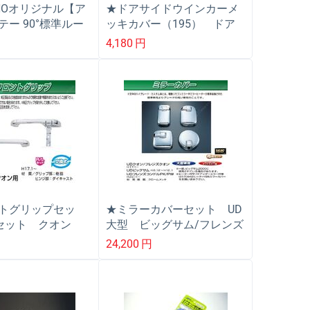
ANOオリジナル【ア
★ドアサイドウインカーメ
テー 90°標準ルー
ッキカバー（195） ドア
Ｄ クオン専用安
サイドマーカーカバー UD
円
4,180
円
フレンズコンドル/クオン用
トグリップセッ
★ミラーカバーセット UD
Lセット クオン
大型 ビッグサム/フレンズ
大型
コンドル/クオン用
円
24,200
円