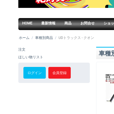
HOME
最新情報
商品
お問合せ
ショ
ホーム
/
車種別商品
/
UDトラックス - クオン
注文
車種
ほしい物リスト
ログイン
会員登録