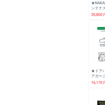
★NAK
ンテナス
ハイル
30,800
レート
★ドア
アガー
クオン
16,170
ル用 日