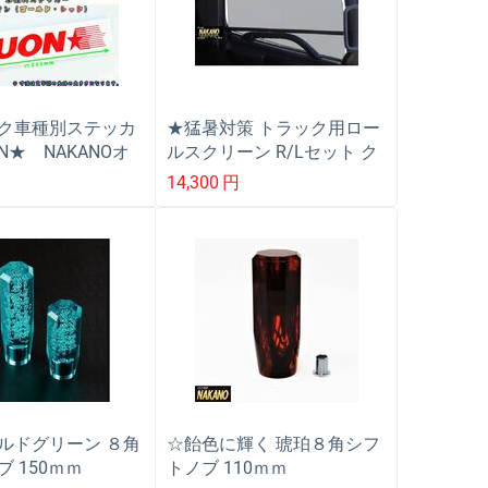
ク車種別ステッカ
★猛暑対策 トラック用ロー
N★ NAKANOオ
ルスクリーン R/Lセット ク
♪ボディに映える金
オン・１７クオン／フレン
14,300
円
赤文字 文字だけが
ズコンドル
ティングステッカ
ン用）
ルドグリーン ８角
☆飴色に輝く 琥珀８角シフ
 150ｍｍ
トノブ 110ｍｍ