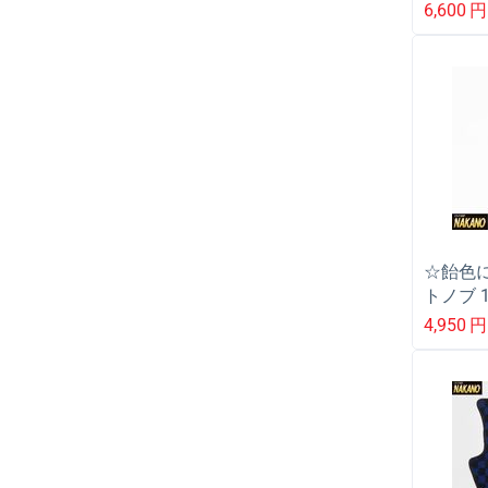
各色 シ
6,600
円
になじ
☆飴色
トノブ 
10×1.25
4,950
円
トラッ