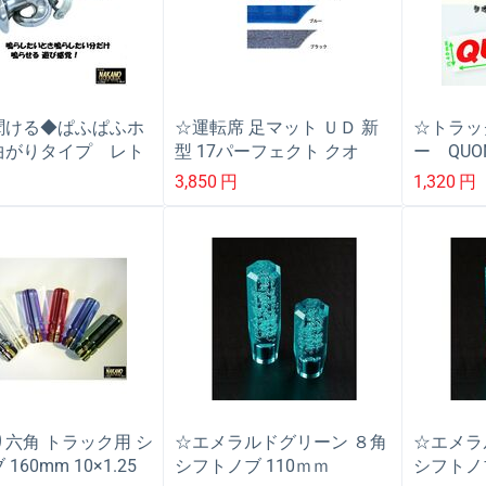
聞ける◆ぱふぱふホ
☆運転席 足マット ＵＤ 新
☆トラッ
曲がりタイプ レト
型 17パーフェクト クオ
ー QUO
コトラやデコチャ
ン H29.5〜 フロアマッ
リジナル
3,850
円
1,320
円
ラーステー 配線不
ト
文字or
ラシックカー
残るカッ
ー（クオ
六角 トラック用 シ
☆エメラルドグリーン ８角
☆エメラ
160mm 10×1.25
シフトノブ 110ｍｍ
シフトノブ