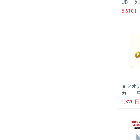
UD ク
ック用
5,610
円
★クオ
カー 
洒落 
1,320
円
字 日