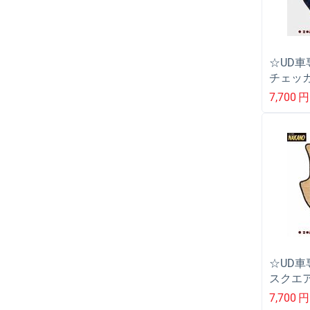
☆UD車
チェッカ
ックサ
7,700
円
ン/ファ
ドル/
☆UD車
スクエ
ビック
7,700
円
オン/フ