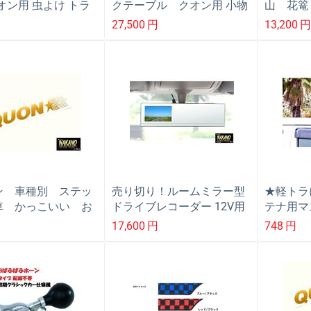
オン用 虫よけ トラ
クテーブル クオン用 小物
山 花篭
網戸
入れ 収納ボックス 便利BOX
赤 フロ
27,500
円
13,200
無線機台
ン
ン 車種別 ステッ
売り切り！ルームミラー型
★軽トラ
車 かっこいい お
ドライブレコーダー 12V用
テナ用マ
おしゃれ 切り文
4.3インチ液晶画面 自動車
旧車 痛
17,600
円
748
円
産ＵＤ
運転時トラブル防止
デコトラ