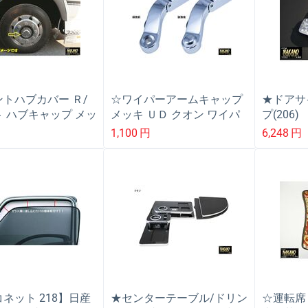
トハブカバー Ｒ/
☆ワイパーアームキャップ
★ドアサ
 ハブキャップ メッ
メッキ ＵＤ クオン ワイパ
プ(206
/スーパーグレート/
ーアーム根元の蓋
プ 日産
1,100
円
6,248
円
フィア/クオン
ネット 218】日産
★センターテーブル/ドリン
☆運転席