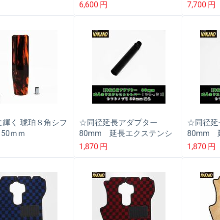
ャープなデザイン 手
10×1.25/12×1.25 トラック
10×1.2
6,600
円
7,700
円
んで持ちやすい
ほぼ全車対応
ほぼ全車
に輝く 琥珀８角シフ
☆同径延長アダプター
☆同径
150ｍｍ
80mm 延長エクステンシ
80mm
/12×1.25/12×1.75
ョンレバー ブラック/黒 シ
ョンレバ
1,870
円
1,870
円
クほぼ全車対応
フトノブを延長するエクス
シフトノ
テンション 真鍮製/黒塗装
ステン
10×1.25/
仕上げ
10×1.25/12×1.25/12×1.75