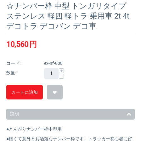
☆ナンバー枠 中型 トンガリタイプ
ステンレス 軽四 軽トラ 乗用車 2t 4t
デコトラ デコバン デコ車
10,560
円
コード:
ex-nf-008
+
数量:
−
カートに追加
説明
●とんがりナンバー枠中型用
●軽くて意外とお洒落なナンバー枠です。トラッカー初心者に好