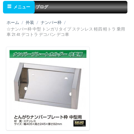
メニュー
ブログ
ホーム
/
外装
/
ナンバー枠
/
☆ナンバー枠 中型 トンガリタイプ ステンレス 軽四 軽トラ 乗用
車 2t 4t デコトラ デコバン デコ車