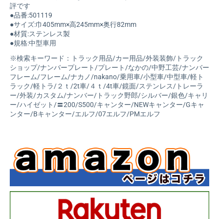
評です
●品番:501119
●サイズ:巾405mm×高245mm×奥行82mm
●材質:ステンレス製
●規格:中型車用
※検索キーワード：トラック用品/カー用品/外装装飾/トラック
ショップ/ナンバープレート/プレート/なかの/中野工芸/ナンバー
フレーム/フレーム/ナカノ/nakano/乗用車/小型車/中型車/軽ト
ラック/軽トラ/２ｔ/2t車/４ｔ/4t車/鏡面/ステンレス/トレーラ
ー/外装/カスタム/ナンバー/トラック野郎/シルバー/銀色/キャリ
ー/ハイゼット/〓200/S500/キャンター/NEWキャンター/Gキャ
ンター/Bキャンター/エルフ/07エルフ/PMエルフ