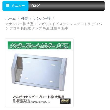
メニュー
ブログ
ホーム
/
外装
/
ナンバー枠
/
☆ナンバー枠 大型 トンガリタイプ ステンレス デコトラ デコバ
ン デコ車 長距離 ダンプ 魚屋 運搬車 箱車