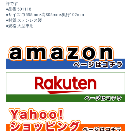
評です
●品番:501118
●サイズ:巾535mm×高305mm×奥行102mm
●材質:ステンレス製
●規格:大型車用