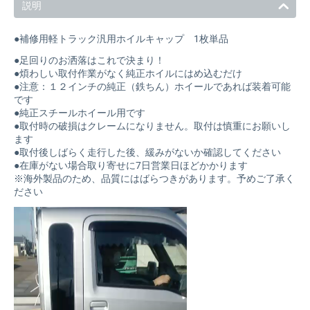
説明
●補修用軽トラック汎用ホイルキャップ 1枚単品
●足回りのお洒落はこれで決まり！
●煩わしい取付作業がなく純正ホイルにはめ込むだけ
●注意：１２インチの純正（鉄ちん）ホイールであれば装着可能
です
●純正スチールホイール用です
●取付時の破損はクレームになりません。取付は慎重にお願いし
ます
●取付後しばらく走行した後、緩みがないか確認してください
●在庫がない場合取り寄せに7日営業日ほどかかります
※海外製品のため、品質にはばらつきがあります。予めご了承く
ださい