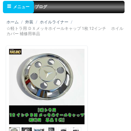
メニュー
ブログ
ホーム
/
外装
/
ホイルライナー
/
☆軽トラ用 ＤＸメッキホイールキャップ 1枚 12インチ ホイル
カバー 補修用単品