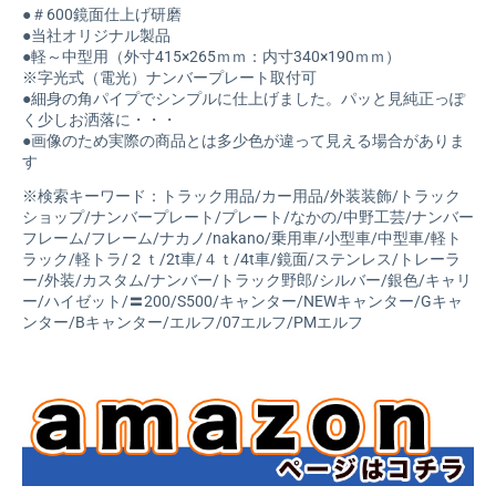
●＃600鏡面仕上げ研磨
●当社オリジナル製品
●軽～中型用（外寸415×265ｍｍ：内寸340×190ｍｍ）
※字光式（電光）ナンバープレート取付可
●細身の角パイプでシンプルに仕上げました。パッと見純正っぽ
く少しお洒落に・・・
●画像のため実際の商品とは多少色が違って見える場合がありま
す
※検索キーワード：トラック用品/カー用品/外装装飾/トラック
ショップ/ナンバープレート/プレート/なかの/中野工芸/ナンバー
フレーム/フレーム/ナカノ/nakano/乗用車/小型車/中型車/軽ト
ラック/軽トラ/２ｔ/2t車/４ｔ/4t車/鏡面/ステンレス/トレーラ
ー/外装/カスタム/ナンバー/トラック野郎/シルバー/銀色/キャリ
ー/ハイゼット/〓200/S500/キャンター/NEWキャンター/Gキャ
ンター/Bキャンター/エルフ/07エルフ/PMエルフ