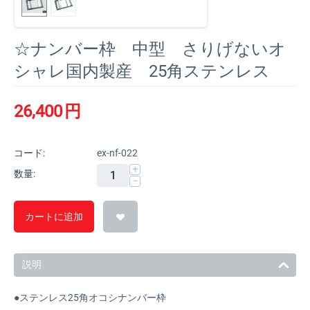
☆ナンバー枠 中型 さりげないオ
シャレ国内製産 25角ステンレス
26,400
円
コード:
ex-nf-022
+
数量:
−
カートに追加
説明
●ステンレス25角オコシナンバー枠