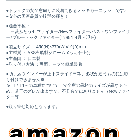
●トラックの安全窓周りに装着できるメッキガーニッシュです♪
●安心の国産品質で抜群の輝き！
●適合車種 ：
三菱ふそう4t ファイター/Newファイター/ベストワンファイタ
ー/ブルーテックファイター(1998年4月～現在)
●製品サイズ ： 450(H)×770(W)×10(D)mm
●主材質 ： ABS樹脂製クロームメッキ仕上げ
●生産国 ： 日本製
●取り付け方法 ：両面テープで簡単装着
●助手席ウインドーが上下スライド車等、形状が違うものには取
り付けできません※
※H17.11～の車種について、安全窓の黒枠のサイズが異なるた
め、若干のズレが出ますが、不具合ではありません（Newファイ
ター等）
●取り寄せ対応となります。