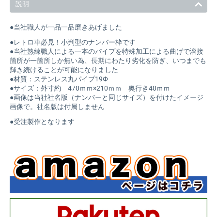
説明
●当社職人が一品一品磨きあげました
●レトロ車必見！小判型のナンバー枠です
●当社熟練職人による一本のパイプを特殊加工による曲げで溶接
箇所が一箇所しか無い為、長期にわたり劣化を防ぎ、いつまでも
輝き続けることが可能になりました
●材質：ステンレス丸パイプ19Ф
●サイズ：外寸約 470ｍｍ×210ｍｍ 奥行き40ｍｍ
●画像は当社社名版（ナンバーと同じサイズ）を付けたイメージ
画像で。社名版は付属しません
●受注製作となります