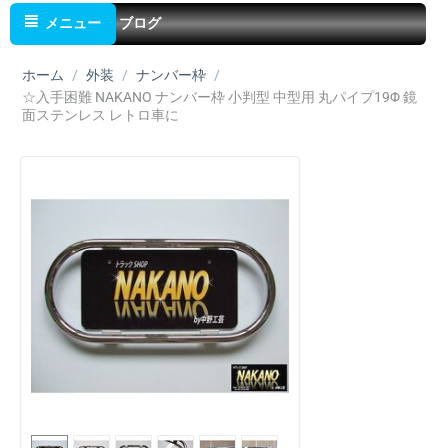
メニュー
ブログ
ホーム
/
外装
/
ナンバー枠
/
☆入手困難 NAKANO ナンバー枠 小判型 中型用 丸パイプ19Φ 鏡
面ステンレス レトロ車に