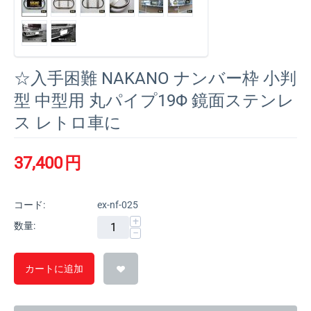
☆入手困難 NAKANO ナンバー枠 小判
型 中型用 丸パイプ19Φ 鏡面ステンレ
ス レトロ車に
37,400
円
コード:
ex-nf-025
+
数量:
−
カートに追加