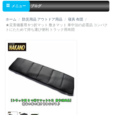
メニュー
ブログ
ホーム
/
防災用品 アウトドア用品
/
寝具 布団
/
★災害備蓄用 6つ折マット 敷きマット 車中泊の必需品 コンパク
トにたためて持ち運び便利 トラック用布団