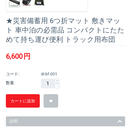
★災害備蓄用 6つ折マット 敷きマッ
ト 車中泊の必需品 コンパクトにたた
めて持ち運び便利 トラック用布団
6,600
円
コード:
di-bf-001
+
数量:
−
カートに追加
説明