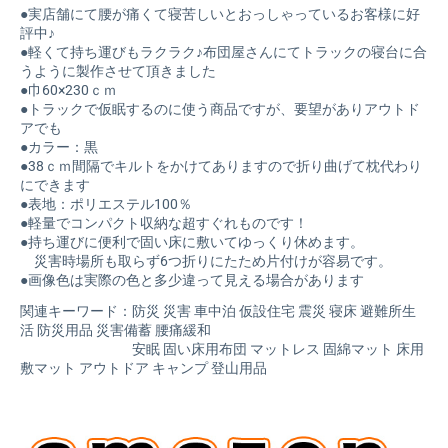
●実店舗にて腰が痛くて寝苦しいとおっしゃっているお客様に好
評中♪
●軽くて持ち運びもラクラク♪布団屋さんにてトラックの寝台に合
うように製作させて頂きました
●巾60×230ｃｍ
●トラックで仮眠するのに使う商品ですが、要望がありアウトド
アでも
●カラー：黒
●38ｃｍ間隔でキルトをかけてありますので折り曲げて枕代わり
にできます
●表地：ポリエステル100％
●軽量でコンパクト収納な超すぐれものです！
●持ち運びに便利で固い床に敷いてゆっくり休めます。
災害時場所も取らず6つ折りにたため片付けが容易です。
●画像色は実際の色と多少違って見える場合があります
関連キーワード：防災 災害 車中泊 仮設住宅 震災 寝床 避難所生
活 防災用品 災害備蓄 腰痛緩和
安眠 固い床用布団 マットレス 固綿マット 床用
敷マット アウトドア キャンプ 登山用品