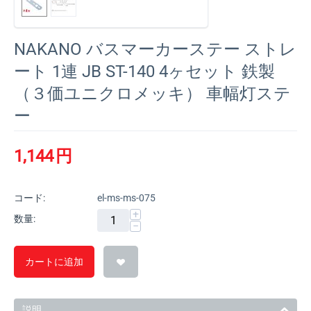
NAKANO バスマーカーステー ストレ
ート 1連 JB ST-140 4ヶセット 鉄製
（３価ユニクロメッキ） 車幅灯ステ
ー
1,144
円
コード:
el-ms-ms-075
+
数量:
−
カートに追加
説明