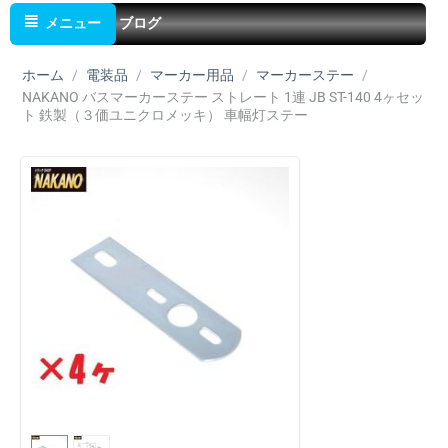
メニュー
ブログ
ホーム
/
電装品
/
マーカー用品
/
マーカーステー
/
NAKANO バスマーカーステー ストレート 1連 JB ST-140 4ヶセッ
ト 鉄製（３価ユニクロメッキ） 車幅灯ステー