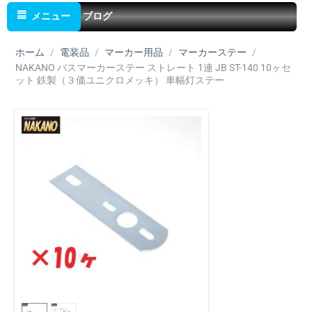
メニュー
ブログ
ホーム
/
電装品
/
マーカー用品
/
マーカーステー
/
NAKANO バスマーカーステー ストレート 1連 JB ST-140 10ヶセ
ット 鉄製（３価ユニクロメッキ） 車幅灯ステー