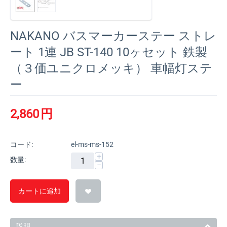
NAKANO バスマーカーステー ストレ
ート 1連 JB ST-140 10ヶセット 鉄製
（３価ユニクロメッキ） 車幅灯ステ
ー
2,860
円
コード:
el-ms-ms-152
+
数量:
−
カートに追加
説明