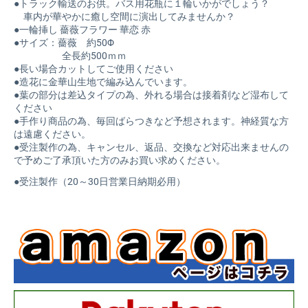
●トラック輸送のお供。バス用花瓶に１輪いかがでしょう？
車内が華やかに癒し空間に演出してみませんか？
●一輪挿し 薔薇フラワー 華恋 赤
●サイズ：薔薇 約50Φ
全長約500ｍｍ
●長い場合カットしてご使用ください
●造花に金華山生地で編み込んでいます。
●葉の部分は差込タイプの為、外れる場合は接着剤など湿布して
ください
●手作り商品の為、毎回ばらつきなど予想されます。神経質な方
は遠慮ください。
●受注製作の為、キャンセル、返品、交換など対応出来ませんの
で予めご了承頂いた方のみお買い求めください。
●受注製作（20～30日営業日納期必用）