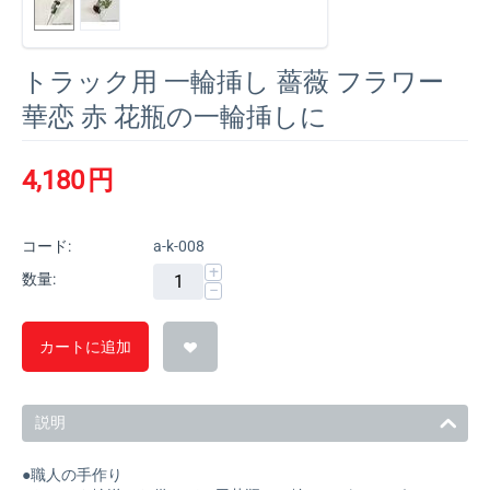
トラック用 一輪挿し 薔薇 フラワー
華恋 赤 花瓶の一輪挿しに
4,180
円
コード:
a-k-008
+
数量:
−
カートに追加
説明
●職人の手作り