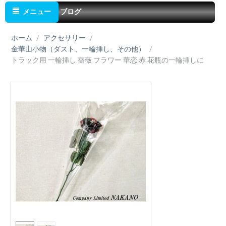
メニュー
ブログ
ホーム
/
アクセサリー
/
金華山小物（ダスト、一輪挿し、その他）
/
トラック用 一輪挿し 薔薇 フラワー 華恋 赤 花瓶の一輪挿しに