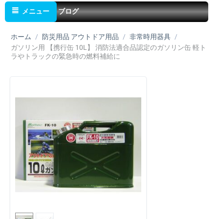
メニュー
ブログ
ホーム
/
防災用品 アウトドア用品
/
非常時用器具
/
ガソリン用 【携行缶 10L】 消防法適合品認定のガソリン缶 軽ト
ラやトラックの緊急時の燃料補給に