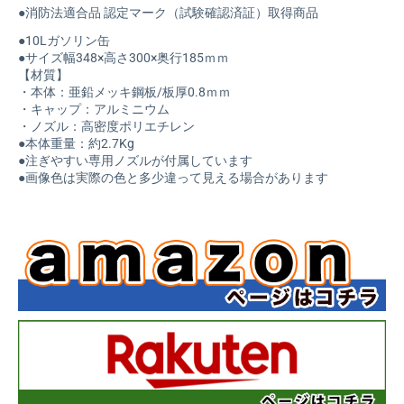
●消防法適合品 認定マーク（試験確認済証）取得商品
●10Lガソリン缶
●サイズ幅348×高さ300×奥行185ｍｍ
【材質】
・本体：亜鉛メッキ鋼板/板厚0.8ｍｍ
・キャップ：アルミニウム
・ノズル：高密度ポリエチレン
●本体重量：約2.7Kg
●注ぎやすい専用ノズルが付属しています
●画像色は実際の色と多少違って見える場合があります