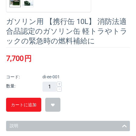
ガソリン用 【携行缶 10L】 消防法適
合品認定のガソリン缶 軽トラやトラ
ックの緊急時の燃料補給に
7,700
円
コード:
di-ee-001
+
数量:
−
カートに追加
説明