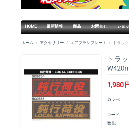
HOME
最新情報
商品
お問合せ
ショ
ホーム
/
アクセサリー
/
エアブラシプレート
/
トラック
トラッ
W420
1,980
カラー:
コード:
数量: