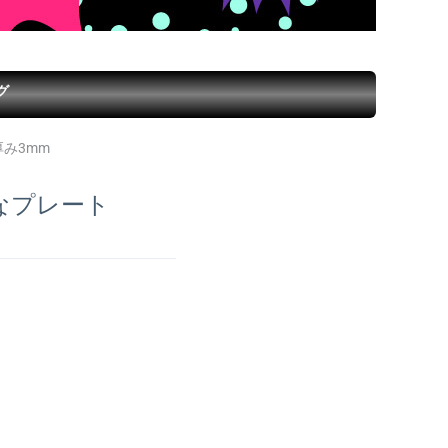
グ
厚み3mm
なプレート