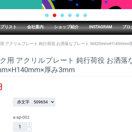
ップリスト
会社案内
ショップ紹介
INSTAGRAM
ブロ
用 アクリルプレート 鈍行荷役 お洒落なプレート W420mm×H140mm×
ク用 アクリルプレート 鈍行荷役 お洒落
mm×H140mm×厚み3mm
円
a-ap-002
+
−