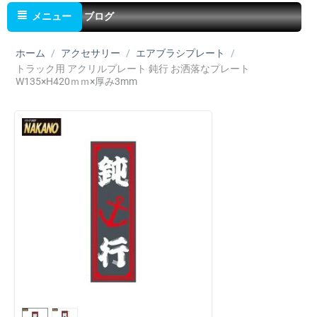
メニュー
ブログ
ホーム
/
アクセサリー
/
エアブラシプレート
/
トラック用 アクリルプレート 鈍行 お洒落なプレート
W135×H420ｍｍ×厚み3mm