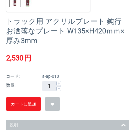
トラック用 アクリルプレート 鈍行
お洒落なプレート W135×H420ｍｍ×
厚み3mm
2,530
円
コード:
a-ap-010
+
数量:
−
カートに追加
説明