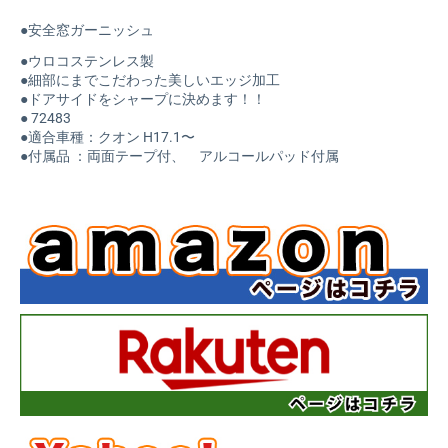
●安全窓ガーニッシュ
●ウロコステンレス製
●細部にまでこだわった美しいエッジ加工
●ドアサイドをシャープに決めます！！
● 72483
●適合車種：クオン H17.1〜
●付属品 ：両面テープ付、 アルコールパッド付属