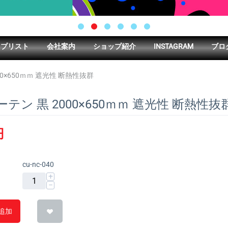
ップリスト
会社案内
ショップ紹介
INSTAGRAM
ブロ
00×650ｍｍ 遮光性 断熱性抜群
ーテン 黒 2000×650ｍｍ 遮光性 断熱性抜
円
cu-nc-040
+
−
追加