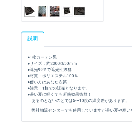
説明
●1枚カーテン黒
●サイズ：約2000×650ｍｍ
●遮光99％で遮光性抜群
●材質：ポリエステル100％
●使い方はあなた次第
●注意：1枚での販売となります。
●暑い夏に軽くても断熱効果抜群！
あるのとないのとでは5〜10度の温度差があります。
弊社物流センターでも使用していますが暑い夏や寒い