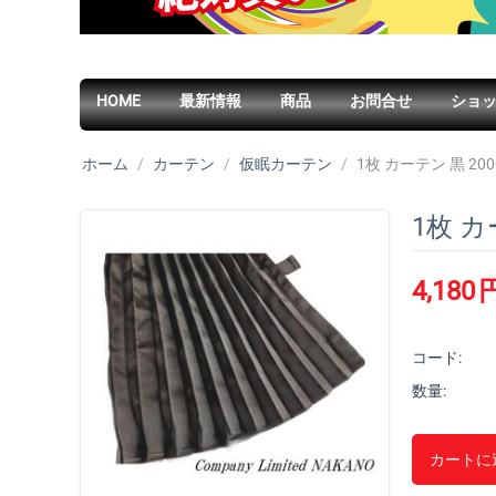
HOME
最新情報
商品
お問合せ
ショ
ホーム
/
カーテン
/
仮眠カーテン
/
1枚 カーテン 黒 20
1枚 カ
4,180
コード:
数量:
カートに