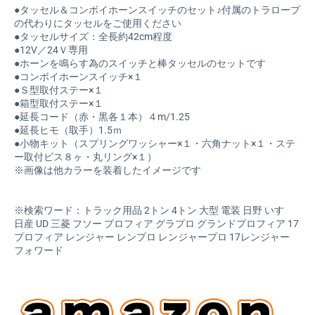
●タッセル＆コンボイホーンスイッチのセット♪付属のトラロープ
の代わりにタッセルをご使用ください
●タッセルサイズ：全長約42cm程度
●12V／24Ｖ専用
●ホーンを鳴らす為のスイッチと棒タッセルのセットです
●コンボイホーンスイッチ×１
●Ｓ型取付ステー×１
●箱型取付ステー×１
●延長コード（赤・黒各１本）４m/1.25
●延長ヒモ（取手）1.5ｍ
●小物キット（スプリングワッシャー×１・六角ナット×１・ステ
ー取付ビス８ヶ・丸リング×１）
※画像は他カラーを装着したイメージです
※検索ワード：トラック用品 2トン 4トン 大型 電装 日野 いすゞ
日産 UD 三菱 フソー プロフィア グラプロ グランドプロフィア 17
プロフィア レンジャー レンプロ レンジャープロ 17レンジャー
フォワード