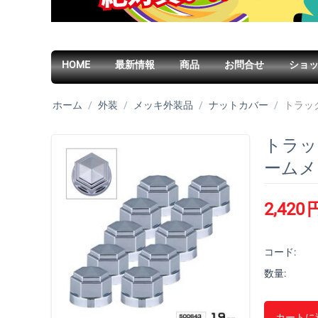
HOME
最新情報
商品
お問合せ
ショ
ホーム
/
外装
/
メッキ外装品
/
ナットカバー
/
トラック
トラッ
ームメッ
2,420
コード:
数量:
カートに