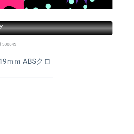
グ
500643
9ｍｍ ABSクロ