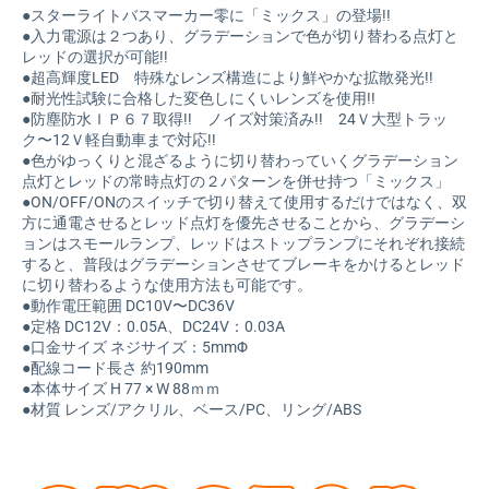
●スターライトバスマーカー零に「ミックス」の登場!!
●入力電源は２つあり、グラデーションで色が切り替わる点灯と
レッドの選択が可能!!
●超高輝度LED 特殊なレンズ構造により鮮やかな拡散発光!!
●耐光性試験に合格した変色しにくいレンズを使用!!
●防塵防水ＩＰ６７取得!! ノイズ対策済み!! 24Ｖ大型トラッ
ク〜12Ｖ軽自動車まで対応!!
●色がゆっくりと混ざるように切り替わっていくグラデーション
点灯とレッドの常時点灯の２パターンを併せ持つ「ミックス」
●ON/OFF/ONのスイッチで切り替えて使用するだけではなく、双
方に通電させるとレッド点灯を優先させることから、グラデーシ
ョンはスモールランプ、レッドはストップランプにそれぞれ接続
すると、普段はグラデーションさせてブレーキをかけるとレッド
に切り替わるような使用方法も可能です。
●動作電圧範囲 DC10V〜DC36V
●定格 DC12V：0.05A、DC24V：0.03A
●口金サイズ ネジサイズ：5mmΦ
●配線コード長さ 約190mm
●本体サイズ H 77 × W 88ｍｍ
●材質 レンズ/アクリル、ベース/PC、リング/ABS