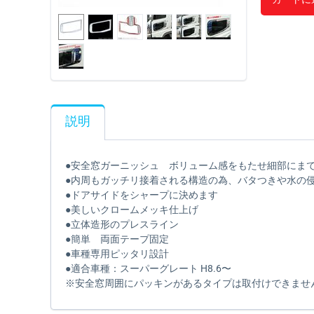
説明
●安全窓ガーニッシュ ボリューム感をもたせ細部にま
●内周もガッチリ接着される構造の為、バタつきや水の
●ドアサイドをシャープに決めます
●美しいクロームメッキ仕上げ
●立体造形のプレスライン
●簡単 両面テープ固定
●車種専用ピッタリ設計
●適合車種：スーパーグレート H8.6〜
※安全窓周囲にパッキンがあるタイプは取付けできませ