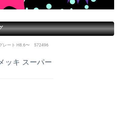
グ
ート H8.6〜 572496
メッキ スーパー