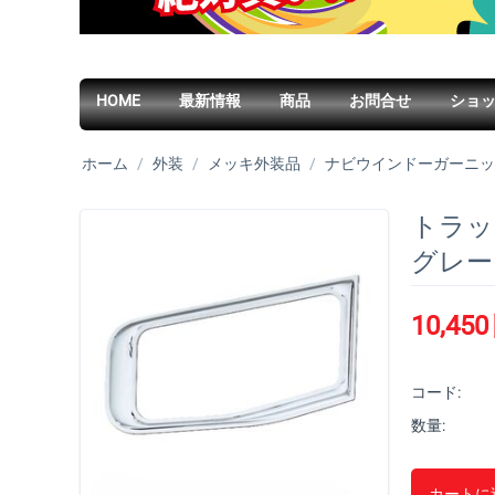
HOME
最新情報
商品
お問合せ
ショ
ホーム
/
外装
/
メッキ外装品
/
ナビウインドーガーニッ
トラッ
グレート
10,450
コード:
数量:
カートに