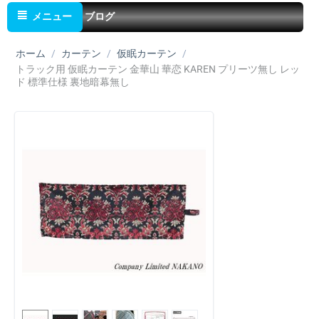
メニュー
ブログ
ホーム
/
カーテン
/
仮眠カーテン
/
トラック用 仮眠カーテン 金華山 華恋 KAREN プリーツ無し レッ
ド 標準仕様 裏地暗幕無し