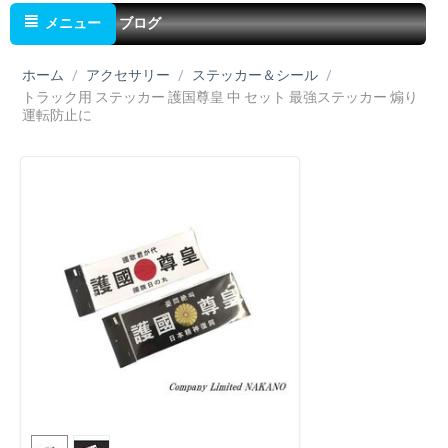
メニュー
ブログ
ホーム
/
アクセサリー
/
ステッカー＆シール
/
トラック用 ステッカー 護国尊皇 中 セット 最強ステッカー 煽り
運転防止に