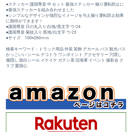
●ステッカー 護国尊皇 中 セット 最強ステッカー 煽り運転防止に
●最強ステッカーを組み合わせました
●シンプルなデザインが強烈なイメージを与え煽り運転防止効果
に期待ができます！
●護国尊皇 日の丸入り 白地/黒文字 ウ-24
●護国尊皇 菊紋入り 黒地/白文字 ウ-23
●サイズ 100×260ｍｍ
検索キーワード：トラック用品 外装 装飾 デカール バス 観光バス
かっこいい シール デコトラ ワンポイント アクセサリー 穴隠し
傷隠し 面白シール イケイケ ガテン系 旧海軍 イベント 撮影会 ク
ラブ 愛国心