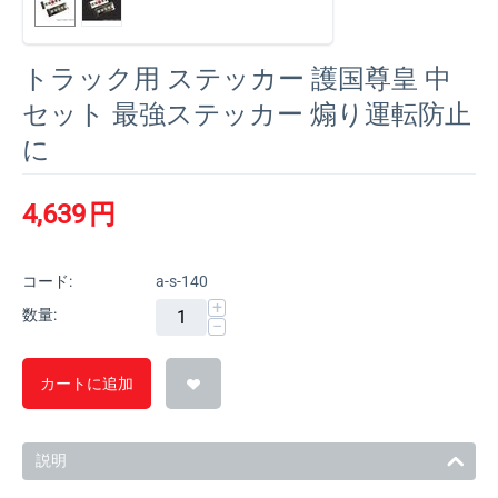
トラック用 ステッカー 護国尊皇 中
セット 最強ステッカー 煽り運転防止
に
4,639
円
コード:
a-s-140
+
数量:
−
カートに追加
説明