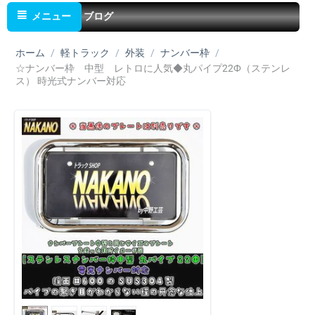
メニュー
ブログ
ホーム
/
軽トラック
/
外装
/
ナンバー枠
/
☆ナンバー枠 中型 レトロに人気◆丸パイプ22Ф（ステンレ
ス） 時光式ナンバー対応