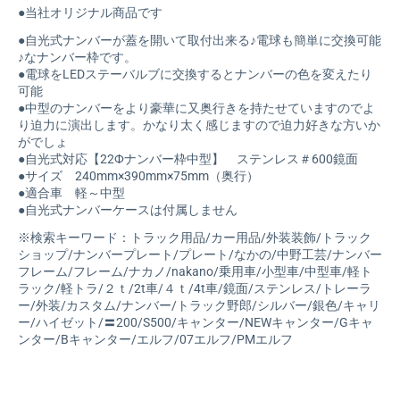
●当社オリジナル商品です
●自光式ナンバーが蓋を開いて取付出来る♪電球も簡単に交換可能
♪なナンバー枠です。
●電球をLEDステーバルブに交換するとナンバーの色を変えたり
可能
●中型のナンバーをより豪華に又奥行きを持たせていますのでよ
り迫力に演出します。かなり太く感じますので迫力好きな方いか
がでしょ
●自光式対応【22Фナンバー枠中型】 ステンレス＃600鏡面
●サイズ 240mm×390mm×75mm（奥行）
●適合車 軽～中型
●自光式ナンバーケースは付属しません
※検索キーワード：トラック用品/カー用品/外装装飾/トラック
ショップ/ナンバープレート/プレート/なかの/中野工芸/ナンバー
フレーム/フレーム/ナカノ/nakano/乗用車/小型車/中型車/軽ト
ラック/軽トラ/２ｔ/2t車/４ｔ/4t車/鏡面/ステンレス/トレーラ
ー/外装/カスタム/ナンバー/トラック野郎/シルバー/銀色/キャリ
ー/ハイゼット/〓200/S500/キャンター/NEWキャンター/Gキャ
ンター/Bキャンター/エルフ/07エルフ/PMエルフ