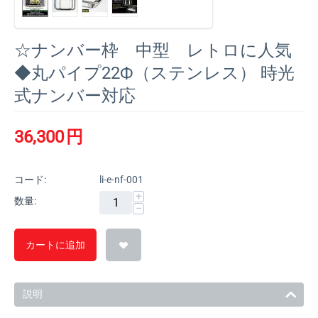
☆ナンバー枠 中型 レトロに人気
◆丸パイプ22Ф（ステンレス） 時光
式ナンバー対応
36,300
円
コード:
li-e-nf-001
+
数量:
−
カートに追加
説明