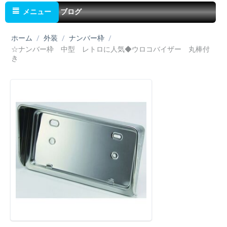
メニュー
ブログ
ホーム
/
外装
/
ナンバー枠
/
☆ナンバー枠 中型 レトロに人気◆ウロコバイザー 丸棒付
き