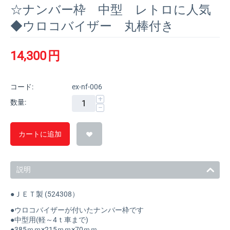
☆ナンバー枠 中型 レトロに人気
◆ウロコバイザー 丸棒付き
14,300
円
コード:
ex-nf-006
+
数量:
−
カートに追加
説明
●ＪＥＴ製 (524308）
●ウロコバイザーが付いたナンバー枠です
●中型用(軽～4ｔ車まで)
●385ｍｍ×215ｍｍ×70ｍｍ